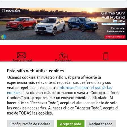
-Aviso legal
-Contacto
+34 627 35
y condiciones
-Cómo
00 36
Este sitio web utiliza cookies
generales
publicar un
de uso
anuncio
Usamos cookies en nuestro sitio web para ofrecerle la
-Vende+
experiencia más relevante al recordar sus preferencias y sus
-Política de
visitas repetidas. Lea nuestra
Información sobre el uso de las
privacidad
cookies
para obtener más información o vaya a "Configuración de
-Política de
Cookies" para proporcionar un consentimiento controlado. Al
cookies
hacer clic en "Rechazar Todo", acepta el almacenamiento de solo
las cookies necesarias. Al hacer clic en "Aceptar Todo", acepta el
uso de TODAS las cookies.
Configuración de Cookies
Aceptar Todo
Rechazar Todo