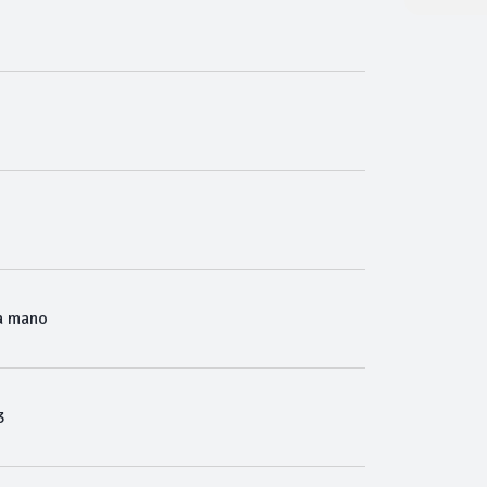
a mano
3