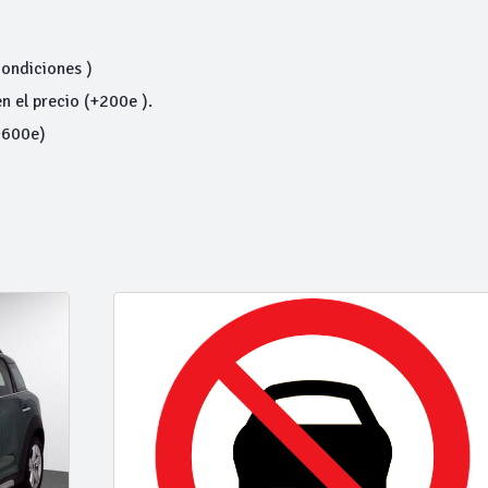
condiciones )
el precio (+200e ).
+600e)