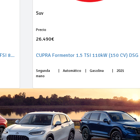
Suv
Precio
26.490€
Audi A1 Sportback Adrenalin Black ed 30TFSI 81kW
CUPRA Formentor 1.5 TSI 110kW (150 CV) DSG
Segunda
|
Automático
|
Gasolina
|
2021
mano