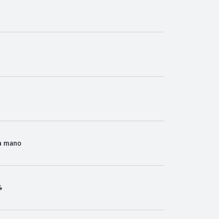
o
a mano
4