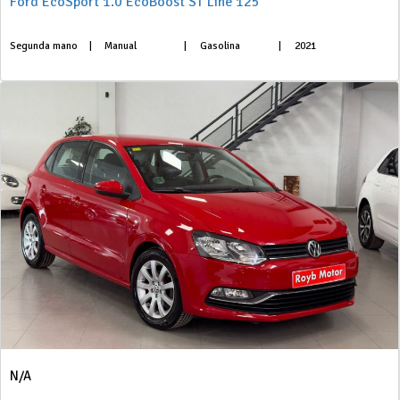
Ford EcoSport 1.0 EcoBoost ST Line 125
Segunda mano
|
Manual
|
Gasolina
|
2021
N/A