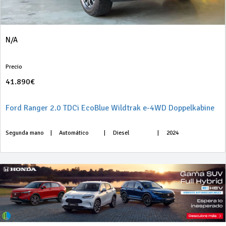
N/A
Precio
41.890€
Ford Ranger 2.0 TDCi EcoBlue Wildtrak e-4WD Doppelkabine
Segunda mano
|
Automático
|
Diesel
|
2024