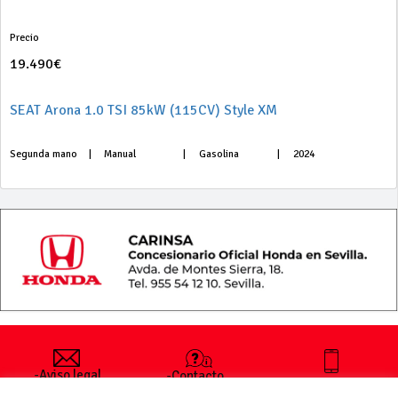
Precio
19.490€
SEAT Arona 1.0 TSI 85kW (115CV) Style XM
Segunda mano
|
Manual
|
Gasolina
|
2024
-Aviso legal
-Contacto
+34 627 35
y condiciones
-Cómo