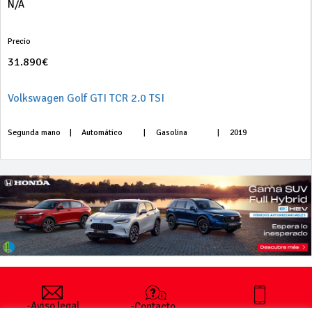
N/A
Precio
31.890€
Volkswagen Golf GTI TCR 2.0 TSI
Segunda mano
|
Automático
|
Gasolina
|
2019
-Aviso legal
-Contacto
+34 627 35