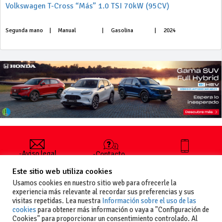
Volkswagen T-Cross “Más” 1.0 TSI 70kW (95CV)
Segunda mano
|
Manual
|
Gasolina
|
2024
-Aviso legal
-Contacto
+34 627 35
y condiciones
-Cómo
00 36
Este sitio web utiliza cookies
generales
publicar un
de uso
anuncio
Usamos cookies en nuestro sitio web para ofrecerle la
-Vende+
experiencia más relevante al recordar sus preferencias y sus
-Política de
visitas repetidas. Lea nuestra
Información sobre el uso de las
privacidad
cookies
para obtener más información o vaya a "Configuración de
-Política de
Cookies" para proporcionar un consentimiento controlado. Al