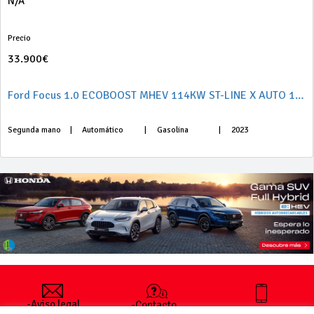
N/A
Precio
33.900€
Ford Focus 1.0 ECOBOOST MHEV 114KW ST-LINE X AUTO 155 5P
Segunda mano
|
Automático
|
Gasolina
|
2023
-Aviso legal
-Contacto
+34 627 35