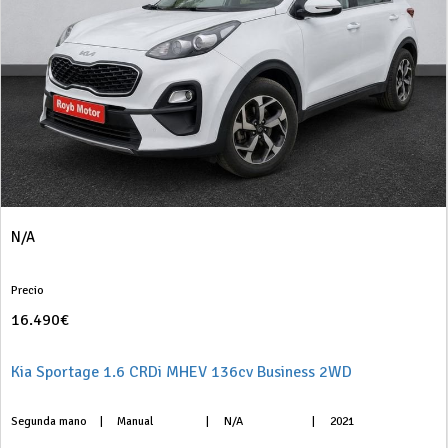
N/A
Precio
16.490€
Kia Sportage 1.6 CRDi MHEV 136cv Business 2WD
Segunda mano
|
Manual
|
N/A
|
2021