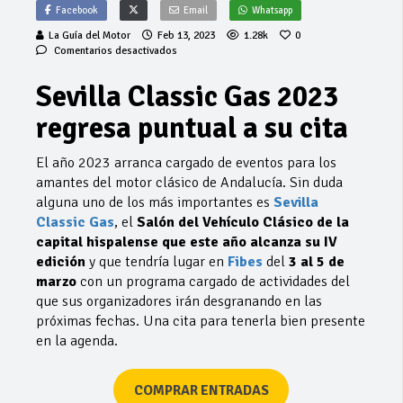
Facebook
Email
Whatsapp
La Guía del Motor
Feb 13, 2023
1.28k
0
en
Comentarios desactivados
Sevilla
Classic
Sevilla Classic Gas 2023
Gas
2023
regresa puntual a su cita
regresa
puntual
a
El año 2023 arranca cargado de eventos para los
su
amantes del motor clásico de Andalucía. Sin duda
cita
alguna uno de los más importantes es
Sevilla
Classic Gas
, el
Salón del Vehículo Clásico de la
capital hispalense que este año alcanza su IV
edición
y que tendría lugar en
Fibes
del
3 al 5 de
marzo
con un programa cargado de actividades del
que sus organizadores irán desgranando en las
próximas fechas. Una cita para tenerla bien presente
en la agenda.
COMPRAR ENTRADAS