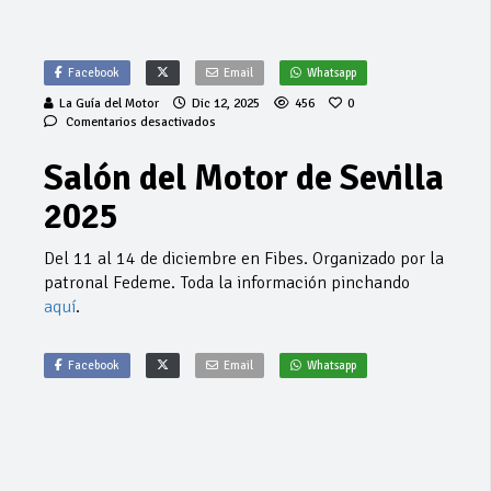
Facebook
Email
Whatsapp
La Guía del Motor
Dic 12, 2025
456
0
en
Comentarios desactivados
Salón
del
Salón del Motor de Sevilla
Motor
de
2025
Sevilla
2025
Del 11 al 14 de diciembre en Fibes. Organizado por la
patronal Fedeme. Toda la información pinchando
aquí
.
Facebook
Email
Whatsapp