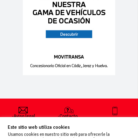
-Aviso legal
-Contacto
+34 627 35
y condiciones
-Cómo
00 36
Este sitio web utiliza cookies
generales
publicar un
de uso
anuncio
Usamos cookies en nuestro sitio web para ofrecerle la