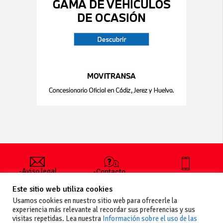
-Aviso legal
-Contacto
+34 627 35
y condiciones
-Cómo
00 36
Este sitio web utiliza cookies
generales
publicar un
de uso
anuncio
Usamos cookies en nuestro sitio web para ofrecerle la
-Vende+
experiencia más relevante al recordar sus preferencias y sus
-Política de
visitas repetidas. Lea nuestra
Información sobre el uso de las