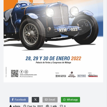
Facebook
Email
Whatsapp
admin
Ene 14, 2022
1.46k
0