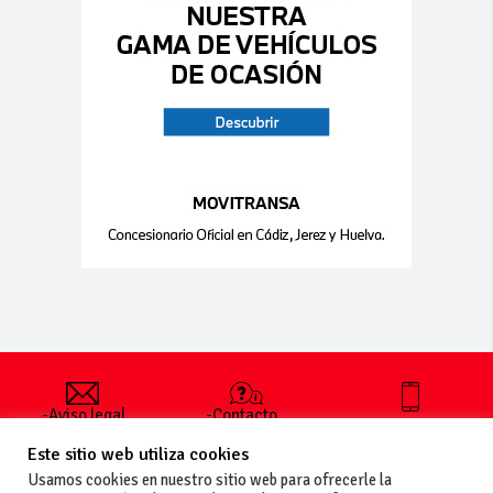
-Aviso legal
-Contacto
+34 627 35
y condiciones
-Cómo
00 36
Este sitio web utiliza cookies
generales
publicar un
de uso
anuncio
Usamos cookies en nuestro sitio web para ofrecerle la