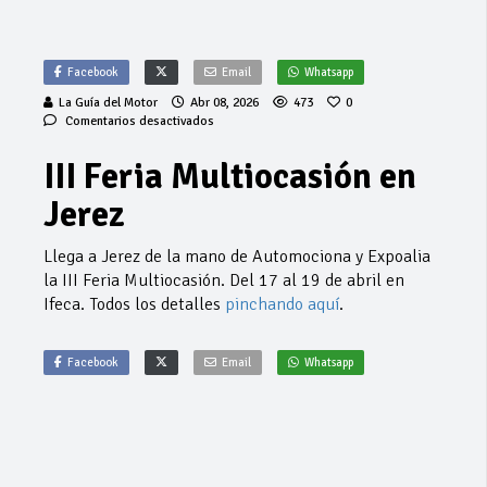
Facebook
Email
Whatsapp
La Guía del Motor
Abr 08, 2026
473
0
en
Comentarios desactivados
III
Feria
III Feria Multiocasión en
Multiocasión
en
Jerez
Jerez
Llega a Jerez de la mano de Automociona y Expoalia
la III Feria Multiocasión. Del 17 al 19 de abril en
Ifeca. Todos los detalles
pinchando aquí
.
Facebook
Email
Whatsapp