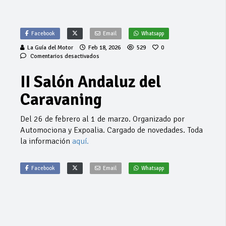
Facebook
Email
Whatsapp
La Guía del Motor
Feb 18, 2026
529
0
en
Comentarios desactivados
II
Salón
II Salón Andaluz del
Andaluz
del
Caravaning
Caravaning
Del 26 de febrero al 1 de marzo. Organizado por
Automociona y Expoalia. Cargado de novedades. Toda
la información
aquí.
Facebook
Email
Whatsapp