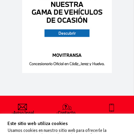
-Aviso legal
-Contacto
+34 627 35
y condiciones
-Cómo
00 36
Este sitio web utiliza cookies
generales
publicar un
de uso
anuncio
Usamos cookies en nuestro sitio web para ofrecerle la