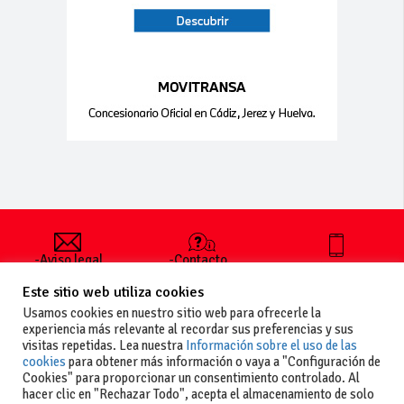
-Aviso legal
-Contacto
+34 627 35
y condiciones
-Cómo
00 36
Este sitio web utiliza cookies
generales
publicar un
de uso
anuncio
Usamos cookies en nuestro sitio web para ofrecerle la
-Vende+
experiencia más relevante al recordar sus preferencias y sus
-Política de
visitas repetidas. Lea nuestra
Información sobre el uso de las
privacidad
cookies
para obtener más información o vaya a "Configuración de
-Política de
Cookies" para proporcionar un consentimiento controlado. Al
cookies
hacer clic en "Rechazar Todo", acepta el almacenamiento de solo