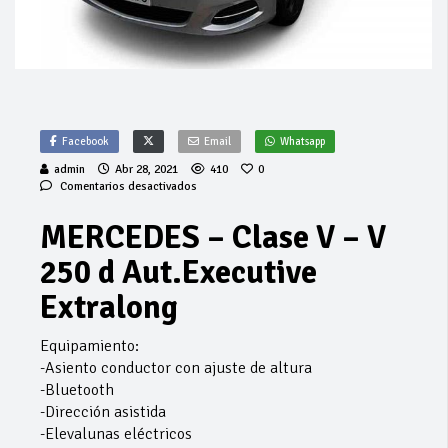
Facebook
Email
Whatsapp
admin
Abr 28, 2021
410
0
en
Comentarios desactivados
MERCEDES
–
MERCEDES – Clase V – V
Clase
V
250 d Aut.Executive
–
V
Extralong
250
d
Aut.Executive
Equipamiento:
Extralong
-Asiento conductor con ajuste de altura
-Bluetooth
-Dirección asistida
-Elevalunas eléctricos