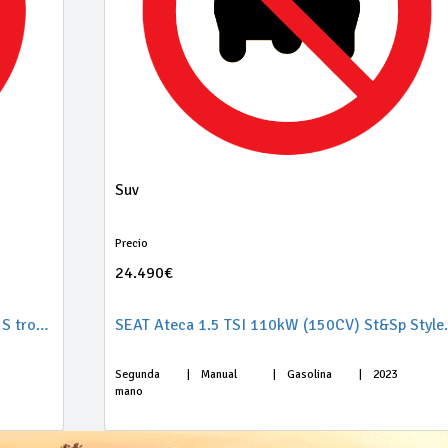
Suv
Precio
24.490€
Audi Q3 Advanced 35 TDI 110kW (150CV) S tronic
SEAT Ateca 1.
Segunda
|
Manual
|
Gasolina
|
2023
mano