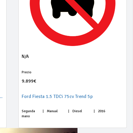
N/A
Precio
9.899€
5 TSI 110kW (150CV) St&Sp Style XM
Ford Fiesta 1.5 TDCi 75cv Trend 5p
Segunda
|
Manual
|
Diesel
|
2016
mano