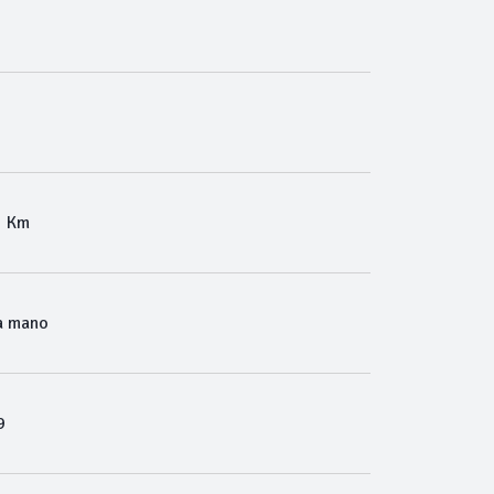
5 Km
a mano
9