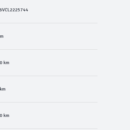
6VCL2225744
Km
00 km
 km
00 km