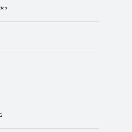
ico
G