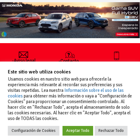
-Aviso legal
-Contacto
+34 627 35
y condiciones
-Cómo
00 36
Este sitio web utiliza cookies
generales
publicar un
de uso
anuncio
Usamos cookies en nuestro sitio web para ofrecerle la
-Vende+
experiencia más relevante al recordar sus preferencias y sus
-Política de
visitas repetidas. Lea nuestra
Información sobre el uso de las
privacidad
cookies
para obtener más información o vaya a "Configuración de
-Política de
Cookies" para proporcionar un consentimiento controlado. Al
cookies
hacer clic en "Rechazar Todo", acepta el almacenamiento de solo
las cookies necesarias. Al hacer clic en "Aceptar Todo", acepta el
uso de TODAS las cookies.
Configuración de Cookies
Aceptar Todo
Rechazar Todo
Copyright
La guia del motor