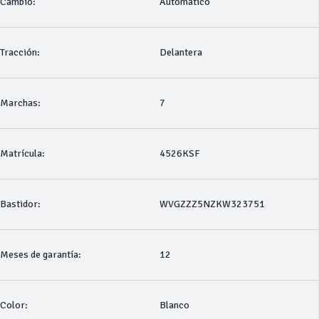
Cambio:
Automático
Tracción:
Delantera
Marchas:
7
Matrícula:
4526KSF
Bastidor:
WVGZZZ5NZKW323751
Meses de garantía:
12
Color:
Blanco