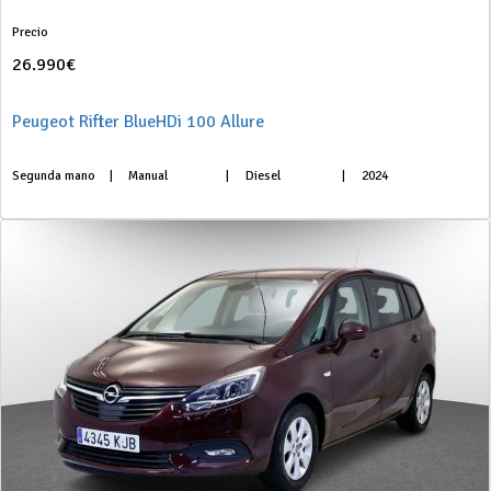
Precio
26.990€
Peugeot Rifter BlueHDi 100 Allure
Segunda mano
|
Manual
|
Diesel
|
2024