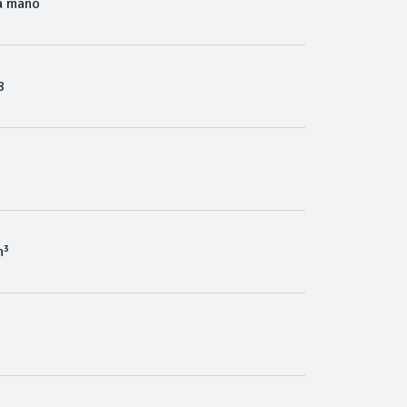
a mano
8
m³