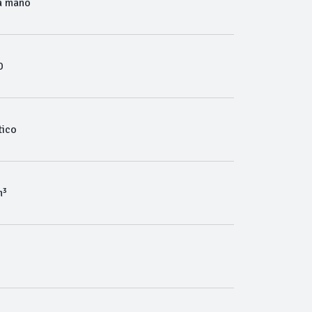
a mano
0
ico
m³