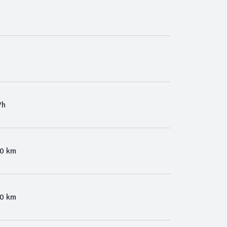
/h
00 km
00 km