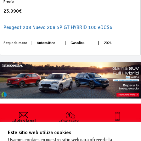
Precio
23.990€
Peugeot 208 Nuevo 208 5P GT HYBRID 100 eDCS6
Segunda mano
|
Automático
|
Gasolina
|
2024
-Aviso legal
-Contacto
+34 627 35
y condiciones
-Cómo
00 36
Este sitio web utiliza cookies
generales
publicar un
de uso
anuncio
Usamos cookies en nuestro sitio web para ofrecerle la