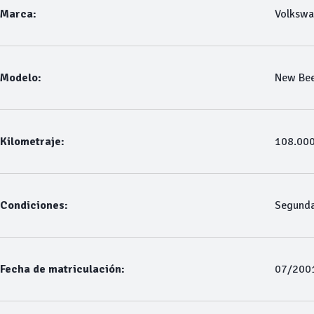
Marca:
Volksw
Modelo:
New Bee
Kilometraje:
108.00
Condiciones:
Segund
Fecha de matriculación:
07/200