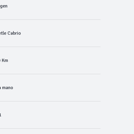
agen
tle Cabrio
0 Km
a mano
1