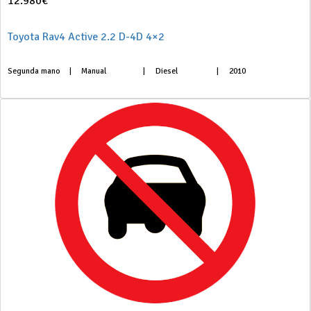
12.980€
Toyota Rav4 Active 2.2 D-4D 4×2
Segunda mano
|
Manual
|
Diesel
|
2010