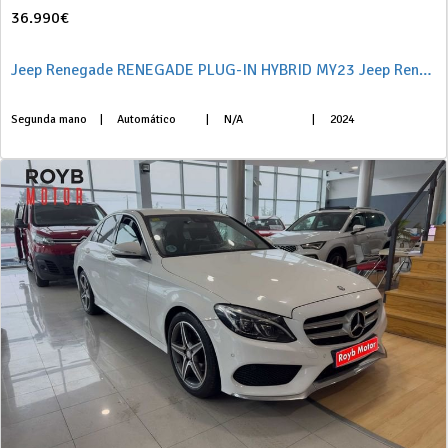
36.990€
Jeep Renegade RENEGADE PLUG-IN HYBRID MY23 Jeep Renegade Trailhawk 1.3 240cv PHEV
Segunda mano
|
Automático
|
N/A
|
2024