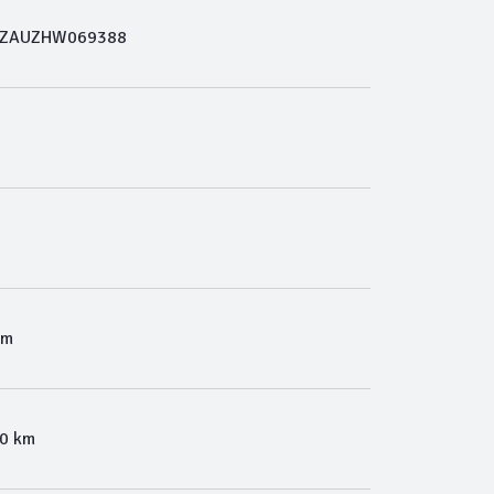
ZAUZHW069388
Km
00 km