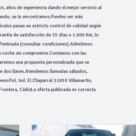
ot, años de experiencia dando el mejor servicio al
scando, se lo encontramos.Puedes ver más
ulos pasan un estricto control de calidad según
antía de satisfacción de 15 días o 1.000 Km, lo
 Península (consultar condiciones).Admitimos
tu coche sin compromiso.Contamos con las
haremos una propuesta personalizada que se
de dos llaves.Atendemos llamadas sábados,
nes:Pol. Ind. El Chaparral 11650 Villamartin,
Frontera, CádizLa oferta publicada es correcta