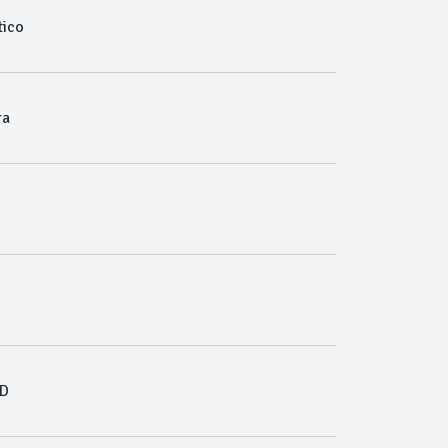
ico
ra
D