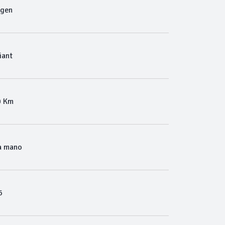
agen
iant
0 Km
a mano
6