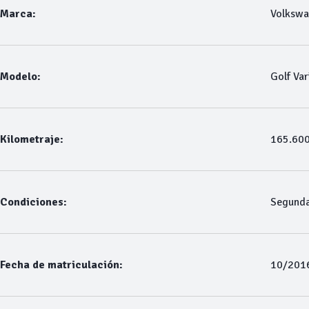
Marca:
Volksw
Modelo:
Golf Var
Kilometraje:
165.60
Condiciones:
Segund
Fecha de matriculación:
10/201