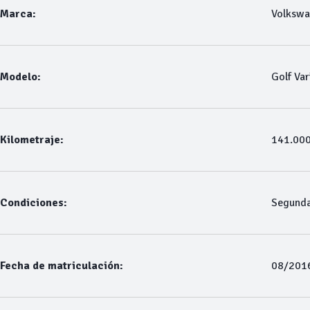
Marca:
Volksw
Modelo:
Golf Var
Kilometraje:
141.00
Condiciones:
Segund
Fecha de matriculación:
08/201