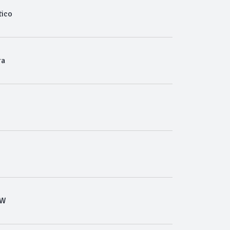
ico
ra
NW