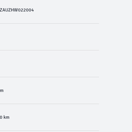
ZAUZHW022004
Km
00 km