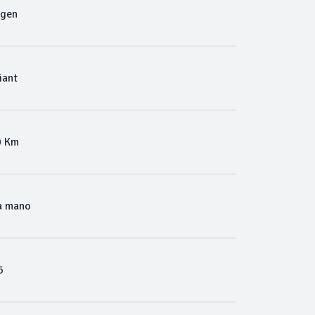
agen
iant
0 Km
a mano
6