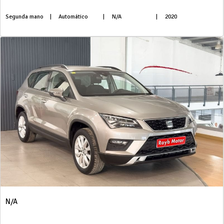
Segunda mano
|
Automático
|
N/A
|
2020
N/A