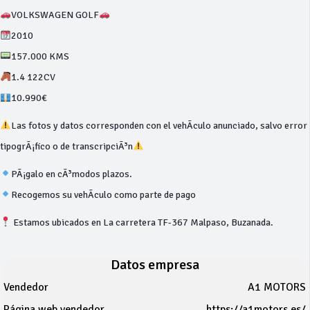
VOLKSWAGEN GOLF
2010
157.000 KMS
1.4 122CV
10.990€
Las fotos y datos corresponden con el vehÃ­culo anunciado, salvo error
tipogrÃ¡fico o de transcripciÃ³n
PÃ¡galo en cÃ³modos plazos.
Recogemos su vehÃ­culo como parte de pago
Estamos ubicados en La carretera TF-367 Malpaso, Buzanada.
Datos empresa
Vendedor
A1 MOTORS
Página web vendedor
https://a1motors.es/