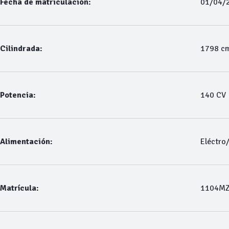
Fecha de matriculación:
01/04/
Cilindrada:
1798 c
Potencia:
140 CV
Alimentación:
Eléctro
Matrícula:
1104M