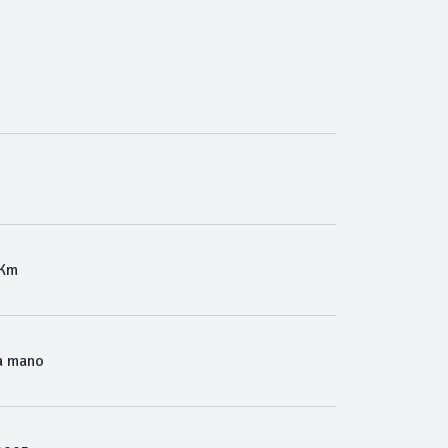
 Km
a mano