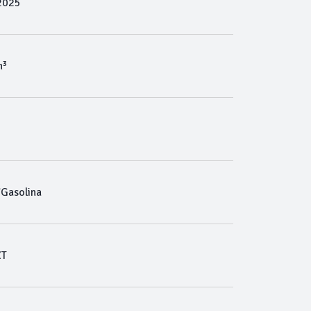
2025
m³
/Gasolina
ZT