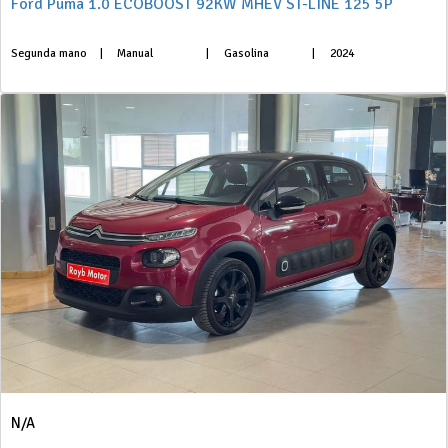
Ford Puma 1.0 ECOBOOST 92KW MHEV ST-LINE 125 5P
Segunda mano
|
Manual
|
Gasolina
|
2024
N/A