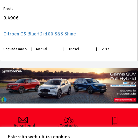
Precio
9.490€
Citroën C3 BlueHDi 100 S&S Shine
Segunda mano
|
Manual
|
Diesel
|
2017
-Aviso legal
-Contacto
+34 627 35
y condiciones
-Cómo
00 36
Este sitio web utiliza cookies
generales
publicar un