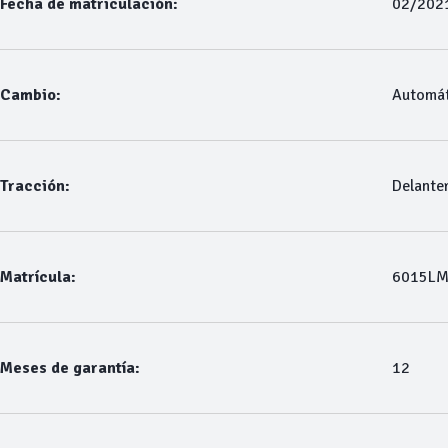
Fecha de matriculación:
02/202
Cambio:
Automát
Tracción:
Delante
Matrícula:
6015L
Meses de garantía:
12