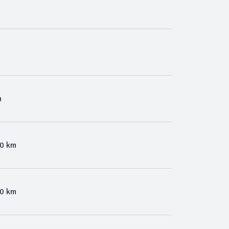
m
00 km
00 km