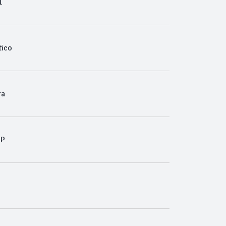
1
ico
ra
MP