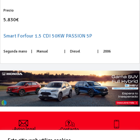
Precio
5.830€
Smart Forfour 1.5 CDI 50KW PASSION 5P
Segunda mano
|
Manual
|
Diesel
|
2006
-Aviso legal
-Contacto
+34 627 35
y condiciones
-Cómo
00 36