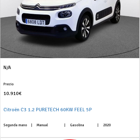
N/A
Precio
10.910€
Citroën C3 1.2 PURETECH 60KW FEEL 5P
Segunda mano
|
Manual
|
Gasolina
|
2020