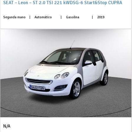
SEAT – Leon – ST 2.0 TSI 221 kWDSG-6 Start&Stop CUPRA
Segunda mano
|
Automático
|
Gasolina
|
2019
N/A