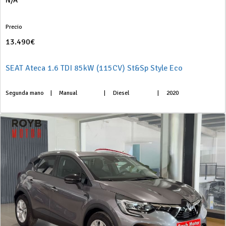
N/A
Precio
13.490€
SEAT Ateca 1.6 TDI 85kW (115CV) St&Sp Style Eco
Segunda mano
|
Manual
|
Diesel
|
2020