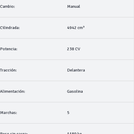
Cambio:
Manual
Cilindrada:
4942 cm³
Potencia:
238 CV
Tracción:
Delantera
Alimentación:
Gasolina
Marchas:
5
Peso sin carga:
1189 kg