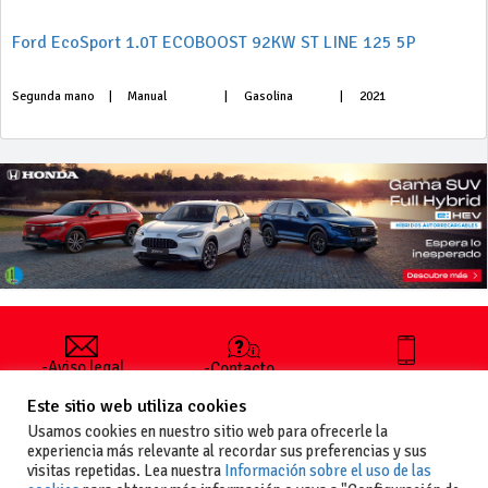
Ford EcoSport 1.0T ECOBOOST 92KW ST LINE 125 5P
Segunda mano
|
Manual
|
Gasolina
|
2021
-Aviso legal
-Contacto
+34 627 35
y condiciones
-Cómo
00 36
Este sitio web utiliza cookies
generales
publicar un
de uso
anuncio
Usamos cookies en nuestro sitio web para ofrecerle la
-Vende+
experiencia más relevante al recordar sus preferencias y sus
-Política de
visitas repetidas. Lea nuestra
Información sobre el uso de las
privacidad