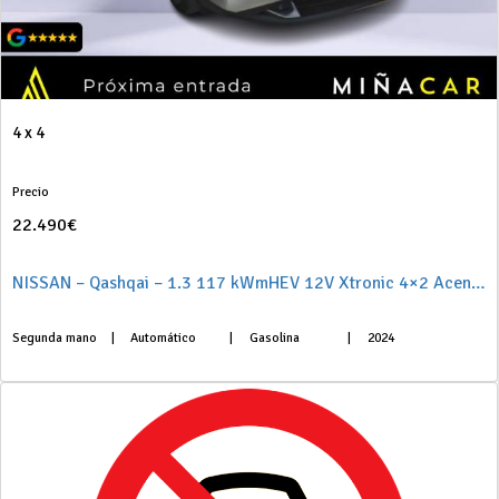
4 x 4
Precio
22.490€
NISSAN – Qashqai – 1.3 117 kWmHEV 12V Xtronic 4×2 Acenta
Segunda mano
|
Automático
|
Gasolina
|
2024