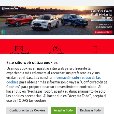
-Aviso legal
-Contacto
+34 627 35
y condiciones
-Cómo
00 36
Este sitio web utiliza cookies
generales
publicar un
de uso
anuncio
Usamos cookies en nuestro sitio web para ofrecerle la
-Vende+
experiencia más relevante al recordar sus preferencias y sus
-Política de
visitas repetidas. Lea nuestra
Información sobre el uso de las
privacidad
cookies
para obtener más información o vaya a "Configuración de
-Política de
Cookies" para proporcionar un consentimiento controlado. Al
cookies
hacer clic en "Rechazar Todo", acepta el almacenamiento de solo
las cookies necesarias. Al hacer clic en "Aceptar Todo", acepta el
uso de TODAS las cookies.
Configuración de Cookies
Aceptar Todo
Rechazar Todo