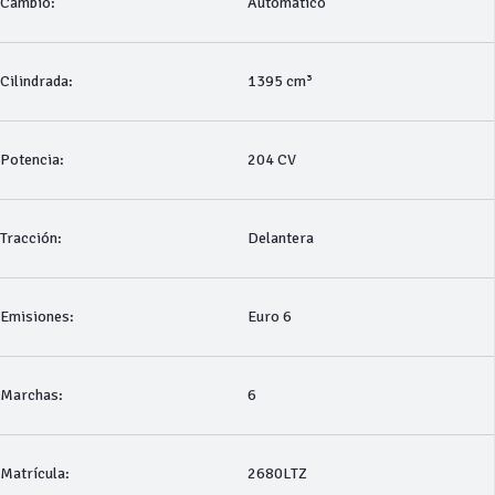
Cambio:
Automático
Cilindrada:
1395 cm³
Potencia:
204 CV
Tracción:
Delantera
Emisiones:
Euro 6
Marchas:
6
Matrícula:
2680LTZ