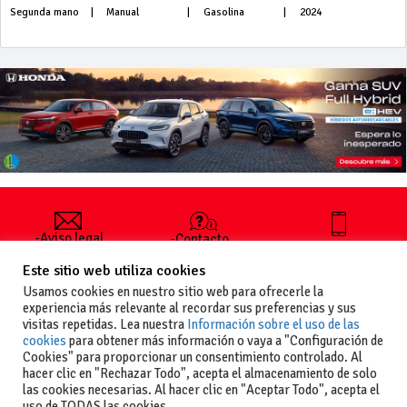
Segunda mano
|
Manual
|
Gasolina
|
2024
-Aviso legal
-Contacto
+34 627 35
y condiciones
-Cómo
00 36
Este sitio web utiliza cookies
generales
publicar un
de uso
anuncio
Usamos cookies en nuestro sitio web para ofrecerle la
-Vende+
experiencia más relevante al recordar sus preferencias y sus
-Política de
visitas repetidas. Lea nuestra
Información sobre el uso de las
privacidad
cookies
para obtener más información o vaya a "Configuración de
-Política de
Cookies" para proporcionar un consentimiento controlado. Al
cookies
hacer clic en "Rechazar Todo", acepta el almacenamiento de solo
las cookies necesarias. Al hacer clic en "Aceptar Todo", acepta el
uso de TODAS las cookies.