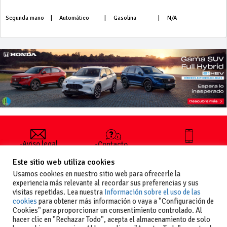
Segunda mano
|
Automático
|
Gasolina
|
N/A
-Aviso legal
-Contacto
+34 627 35
y condiciones
-Cómo
00 36
Este sitio web utiliza cookies
generales
publicar un
de uso
anuncio
Usamos cookies en nuestro sitio web para ofrecerle la
-Vende+
experiencia más relevante al recordar sus preferencias y sus
-Política de
visitas repetidas. Lea nuestra
Información sobre el uso de las
privacidad
cookies
para obtener más información o vaya a "Configuración de
-Política de
Cookies" para proporcionar un consentimiento controlado. Al
cookies
hacer clic en "Rechazar Todo", acepta el almacenamiento de solo