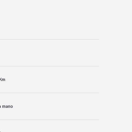
 Km
a mano