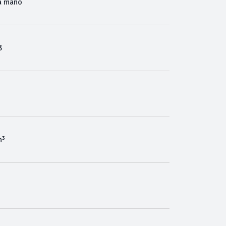
a mano
3
m³