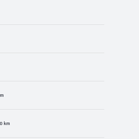
Km
00 km