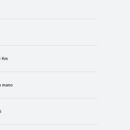
0 Km
a mano
6