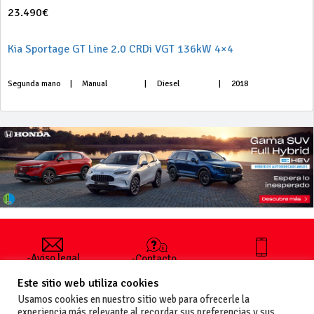
23.490€
Kia Sportage GT Line 2.0 CRDi VGT 136kW 4×4
Segunda mano
|
Manual
|
Diesel
|
2018
-Aviso legal
-Contacto
+34 627 35
y condiciones
-Cómo
00 36
Este sitio web utiliza cookies
generales
publicar un
de uso
anuncio
Usamos cookies en nuestro sitio web para ofrecerle la
-Vende+
experiencia más relevante al recordar sus preferencias y sus