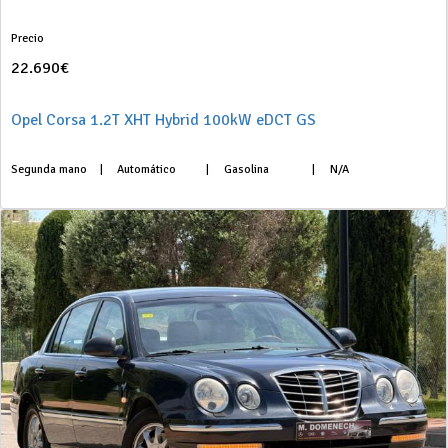
Precio
22.690€
Opel Corsa 1.2T XHT Hybrid 100kW eDCT GS
Segunda mano
|
Automático
|
Gasolina
|
N/A