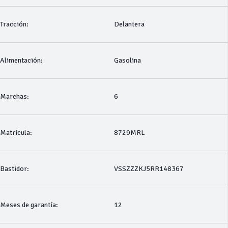
Tracción:
Delantera
Alimentación:
Gasolina
Marchas:
6
Matrícula:
8729MRL
Bastidor:
VSSZZZKJ5RR148367
Meses de garantía:
12