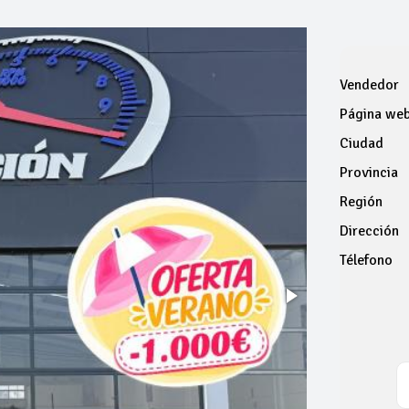
Vendedor
Página we
Ciudad
Provincia
Región
Dirección
Télefono