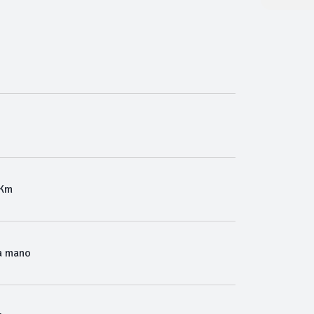
 Km
a mano