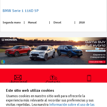
BMW Serie 1 116D 5P
Segunda mano
|
Manual
|
Diesel
|
2018
-Aviso legal
-Contacto
+34 627 35
y condiciones
-Cómo
00 36
Este sitio web utiliza cookies
generales
publicar un
de uso
anuncio
Usamos cookies en nuestro sitio web para ofrecerle la
-Vende+
experiencia más relevante al recordar sus preferencias y sus
-Política de
visitas repetidas. Lea nuestra
Información sobre el uso de las