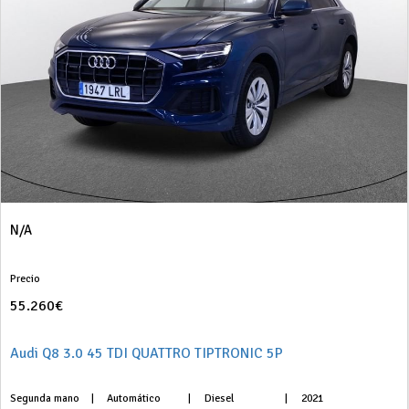
N/A
Precio
55.260€
Audi Q8 3.0 45 TDI QUATTRO TIPTRONIC 5P
Segunda mano
|
Automático
|
Diesel
|
2021