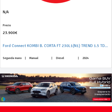
N/A
Precio
23.900€
Ford Connect KOMBI B. CORTA FT 230L1(N1) TREND 1.5 TDCi S&S 73,5KW (100CV) E6.2
Segunda mano
|
Manual
|
Diesel
|
2024