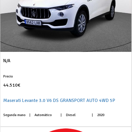
N/A
Precio
44.510€
Maserati Levante 3.0 V6 DS GRANSPORT AUTO 4WD 5P
Segunda mano
|
Automático
|
Diesel
|
2020