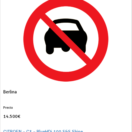
Berlina
Precio
14.500€
CITROEN – C3 – BlueHDi 100 S&S Shine