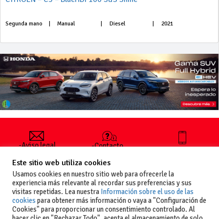
Segunda mano
|
Manual
|
Diesel
|
2021
-Aviso legal
-Contacto
+34 627 35
y condiciones
-Cómo
00 36
Este sitio web utiliza cookies
generales
publicar un
de uso
anuncio
Usamos cookies en nuestro sitio web para ofrecerle la
-Vende+
experiencia más relevante al recordar sus preferencias y sus
-Política de
visitas repetidas. Lea nuestra
Información sobre el uso de las
privacidad
cookies
para obtener más información o vaya a "Configuración de
-Política de
Cookies" para proporcionar un consentimiento controlado. Al
cookies
hacer clic en "Rechazar Todo", acepta el almacenamiento de solo