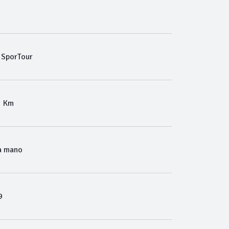
SporTour
5 Km
a mano
9