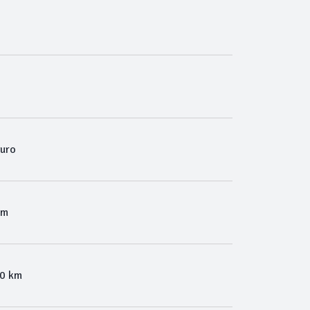
curo
Km
00 km