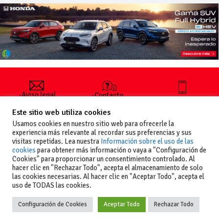
-Aviso legal
-Contacto
+34 627 35
y condiciones
-Cómo
00 36
Este sitio web utiliza cookies
generales
publicar un
de uso
anuncio
Usamos cookies en nuestro sitio web para ofrecerle la
-Vende+
experiencia más relevante al recordar sus preferencias y sus
-Política de
visitas repetidas. Lea nuestra
Información sobre el uso de las
privacidad
cookies
para obtener más información o vaya a "Configuración de
-Política de
Cookies" para proporcionar un consentimiento controlado. Al
cookies
hacer clic en "Rechazar Todo", acepta el almacenamiento de solo
las cookies necesarias. Al hacer clic en "Aceptar Todo", acepta el
uso de TODAS las cookies.
Configuración de Cookies
Aceptar Todo
Rechazar Todo
Copyright
La guia del motor