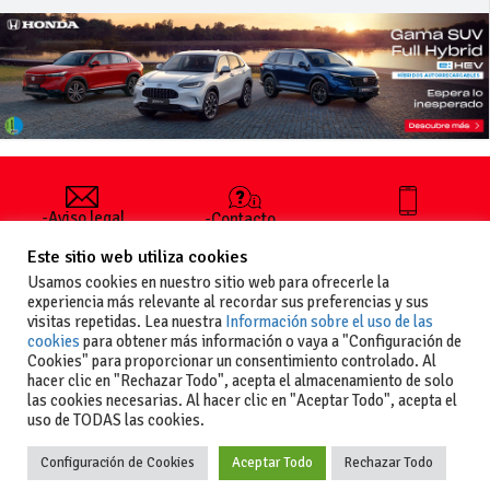
-Aviso legal
-Contacto
+34 627 35
y condiciones
-Cómo
00 36
Este sitio web utiliza cookies
generales
publicar un
de uso
anuncio
Usamos cookies en nuestro sitio web para ofrecerle la
-Vende+
experiencia más relevante al recordar sus preferencias y sus
-Política de
visitas repetidas. Lea nuestra
Información sobre el uso de las
privacidad
cookies
para obtener más información o vaya a "Configuración de
-Política de
Cookies" para proporcionar un consentimiento controlado. Al
cookies
hacer clic en "Rechazar Todo", acepta el almacenamiento de solo
las cookies necesarias. Al hacer clic en "Aceptar Todo", acepta el
uso de TODAS las cookies.
Configuración de Cookies
Aceptar Todo
Rechazar Todo
Copyright
La guia del motor